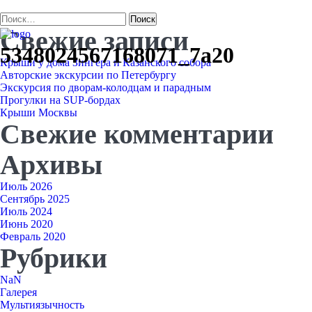
Найти:
Свежие записи
5348024567168071_7a20
Крыши у дома Зингера и Казанского собора
Авторские экскурсии по Петербургу
Экскурсия по дворам-колодцам и парадным
Прогулки на SUP-бордах
Крыши Москвы
Свежие комментарии
Архивы
Июль 2026
Сентябрь 2025
Июль 2024
Июнь 2020
Февраль 2020
Рубрики
NaN
Галерея
Мультиязычность