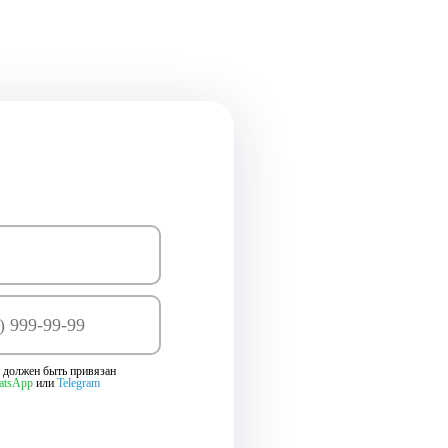
 должен быть привязан
atsApp
или
Telegram