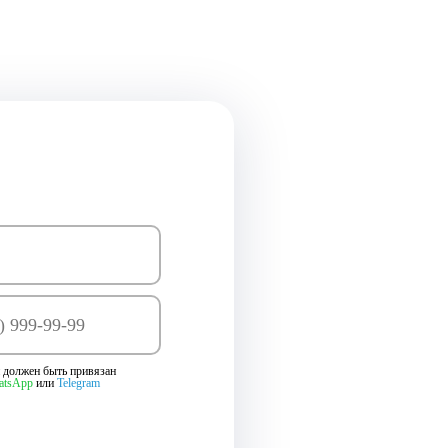
 должен быть привязан
atsApp
или
Telegram