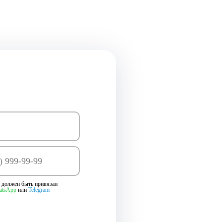
 должен быть привязан
atsApp
или
Telegram